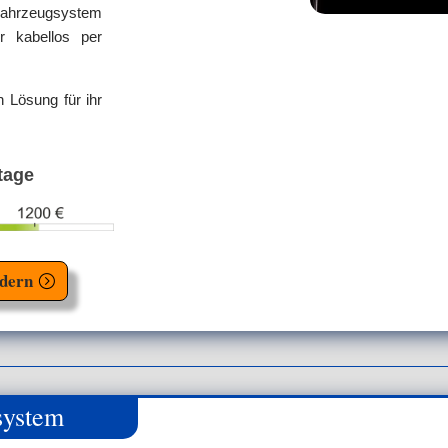
ahrzeugsystem
r kabellos per
 Lösung für ihr
tage
rdern
system