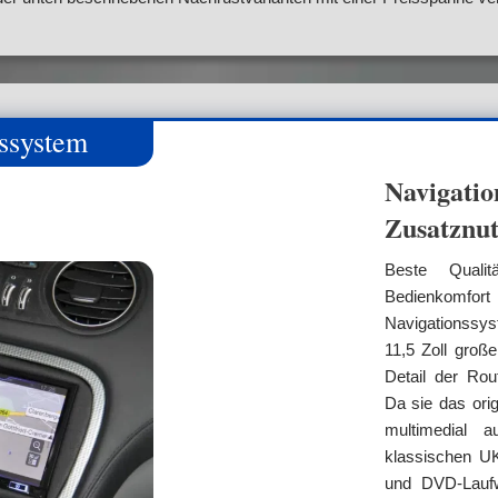
ssystem
Navigatio
Zusatznu
Beste Quali
Bedienkomfo
Navigationssys
11,5 Zoll groß
Detail der Rou
Da sie das orig
multimedial 
klassischen U
und DVD-Laufw